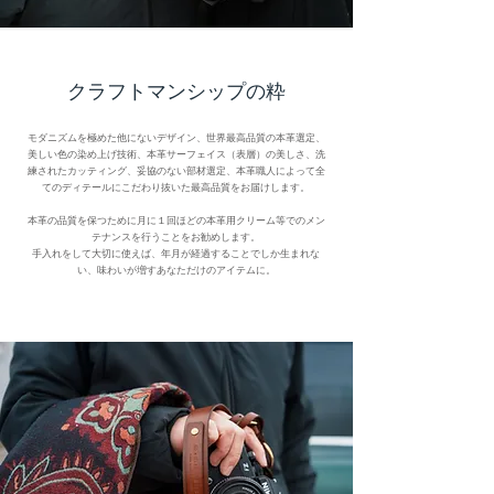
​クラフトマンシップの粋
モダニズムを極めた他にないデザイン、世界最高品質の本革選定、
美しい色の染め上げ技術、本革サーフェイス（表層）の美しさ、洗
練されたカッティング、妥協のない部材選定、本革職人によって全
てのディテールにこだわり抜いた最高品質をお届けします。
​本革の品質を保つために月に１回ほどの本革用クリーム等でのメン
テナンスを行うことをお勧めします。
手入れをして大切に使えば、年月が経過することでしか生まれな
い、味わいが増すあなただけのアイテムに。