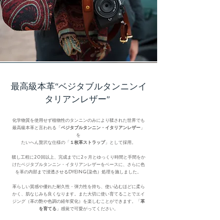
最高級本革“ベジタブルタンニンイ
タリアンレザー”
化学物質を使用せず植物性のタンニンのみにより鞣された世界でも
最高級本革と言われる「
ベジタブルタンニン・イタリアンレザー
」
を
たいへん贅沢な仕様の「
１枚革ストラップ
」として採用。
鞣し工程に20回以上、完成までに2ヶ月とゆっくり時間と手間をか
けたベジタブルタンニン・イタリアンレザーをベースに、さらに色
を革の内部まで浸透させるDYEING(染色）処理を施しました。
革らしい質感や優れた耐久性・弾力性を持ち、使い込むほどに柔ら
かく、肌なじみも良くなります。また大切に使い育てることでエイ
ジング（革の艶や色調の経年変化）を楽しむことができます。「
革
を育てる
」感覚で可愛がってください。