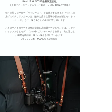
MANUS & OTUS数量限定販売。
大人気のローステッドカラーに新色 HIGH ROAST登場！
稍・深煎りコーヒー「ハイロースト」を彷彿とするオイルワックス仕
上げのイタリアンカーフ
​は、酸味と柔らな苦味や甘みが感じられるコ
ーヒーのように、深くあなたの生活に寄り添います。
ハイローストカラーと併せた金色の真鍮製パーツ＆リングは、ファッ
ショナブルさとモダニズムの中にアンティークさを放ち、
共に過ごし
た瞬間を物語り、
味わい深さを増していきます。
OTUS 30本、MANUS 50本
限定。