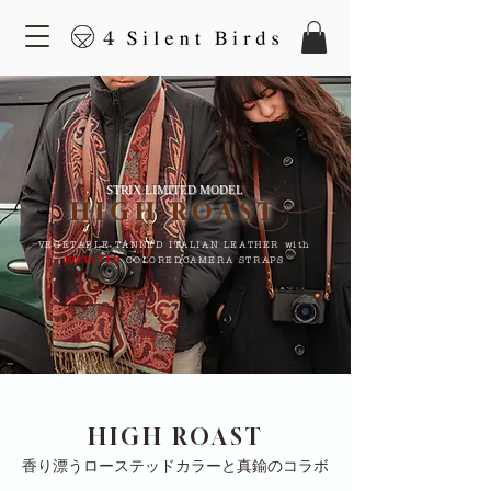
STRIX LIMITED MODEL
HIGH RO
AST
VEGETABLE TANNED ITALIAN LEATHER with
ROASTED
COLOREDCAMERA STRAPS
HIGH ROAST
香り漂うローステッドカラーと真鍮のコラボ