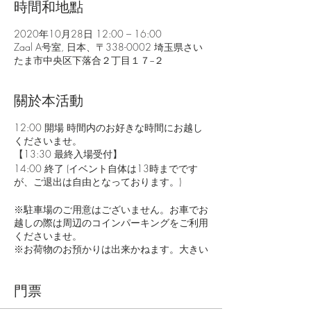
時間和地點
2020年10月28日 12:00 – 16:00
Zaal A号室, 日本、〒338-0002 埼玉県さい
たま市中央区下落合２丁目１７−２
關於本活動
12:00 開場 時間内のお好きな時間にお越し
くださいませ。
【13:30 最終入場受付】
14:00 終了 (イベント自体は13時までです
が、ご退出は自由となっております。)
※駐車場のご用意はございません。お車でお
越しの際は周辺のコインパーキングをご利用
くださいませ。
※お荷物のお預かりは出来かねます。大きい
お荷物等をお持ちの際は、駅のコインロッカ
ー等にお入れくださいませ。
このイベントに関するご質問は、【
門票
info@4silentbirds.com
】よりお願いいたしま