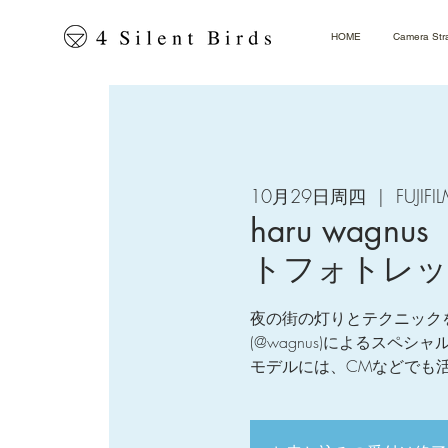
HOME
Camera Str
10月29日周四
  |  
FUJI
haru wa
トフォトレッス
夜の街の灯りとテクニックを
(@wagnus)によるスペ
モデルには、CMなどでも活躍す