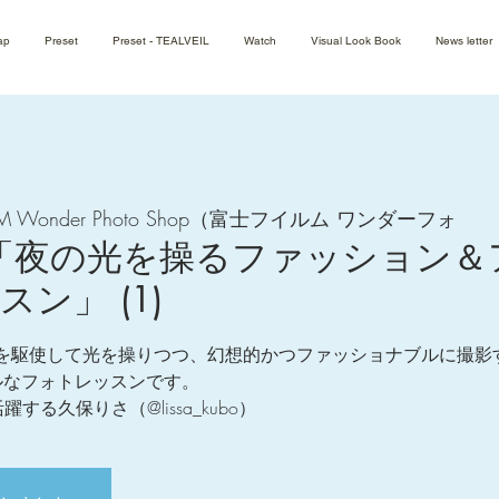
ap
Preset
Preset - TEALVEIL
Watch
Visual Look Book
News letter
FILM Wonder Photo Shop（富士フイルム ワンダーフォ
gnus「夜の光を操るファッション
ン」 (1)
駆使して光を操りつつ、幻想的かつファッショナブルに撮影する、ha
シャルなフォトレッスンです。
る久保りさ（@lissa_kubo）