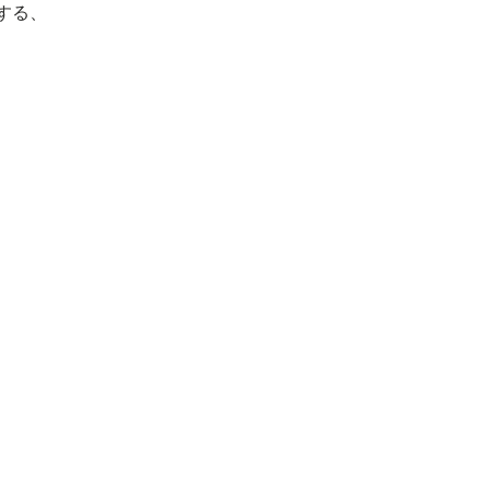
する、
100％キャンセル料をい