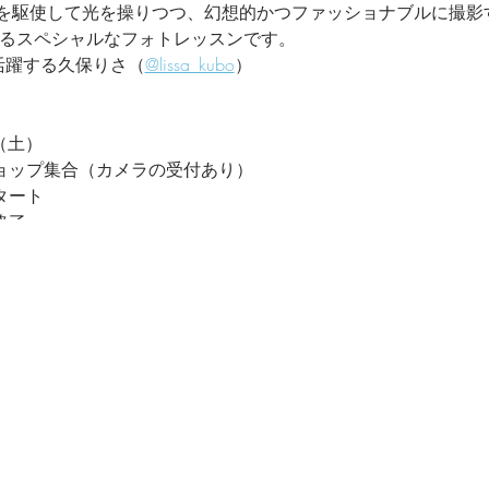
を駆使して光を操りつつ、幻想的かつファッショナブルに撮影
よるスペシャルなフォトレッスンです。
活躍する久保りさ（
@lissa_kubo
）
（土）
ショップ集合（カメラの受付あり）
スタート
終了
。
は別途必要となりますので、ご了承ください。
ubo）
ジットカード、ペイパルでお願い致します。
ャンセルされた場合は50％、2日以内にキャンセルされた場合は