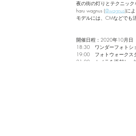
夜の街の灯りとテクニック
haru wagnus (
@wagnus
)に
モデルには、CMなどでも
開催日程：2020年10月日
18:30 ワンダーフォト
19:00 フォトウォーク
21:00 カメラを返却し、
その後、講評会を行います
なお、講評会での飲食代金
講師：haru wagnus
モデル：久保りさ（@lissa_k
受講料：10000円
受講料のお支払いは、クレ
※当日から２週間以内にキ