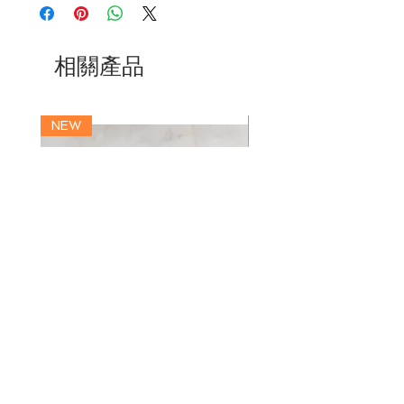
Japanese Quartz
Water Resistant 3ATM
Face Diameter 40.0mm
Width 20mm
相關產品
Case Thickness 7.5mm
Strap Length 115mm / 76mm
NEW
NEW
MANUS | CAMERA STRAP |
MANUS | CAMERA S
CEYLON STAR
ARGENTUM
價格
價格
JP¥18,000
JP¥18,000