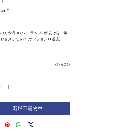
格
lor
*
めの方や追加でストラップの穴あけをご希
お書きください (オプション) (選填)
0/500
新增至購物車