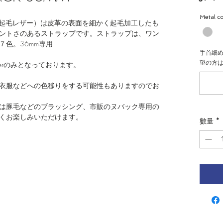
Metal co
材（微起毛レザー）は皮革の表面を細かく起毛加工したも
ントさのあるストラップです。ストラップは、ワン
色。36mm専用
手首細
望の方は
r Sliverのみとなっております。
衣服などへの色移りをする可能性もありますのでお
は豚毛などのブラッシング、市販のヌバック専用の
くお楽しみいただけます。
數量
*