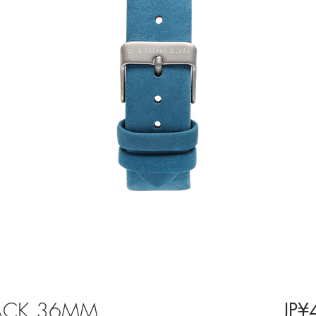
ACK 36MM
JP¥