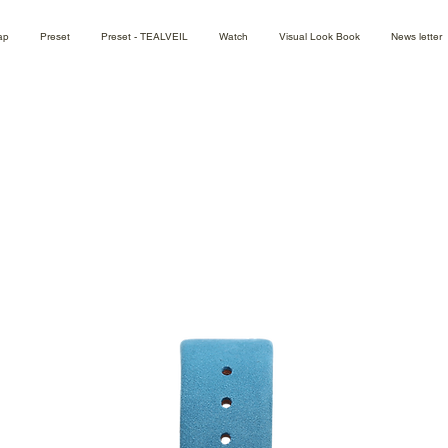
ap
Preset
Preset - TEALVEIL
Watch
Visual Look Book
News letter