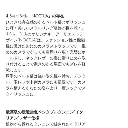
4 Silent Birds「NOCTUA」の存在
ひときわ存在感のあるベルト部とポリッシュ
に輝く美しいメタルリング装飾が目を惹く、
4 Silent Birdsのオリジナル・アーリエストデ
ザイン“NOCTUA”は、ファッション性と機能
性に長けた無比のカメラストラップです。重
めのカメラであっても肩周りを広く完璧にホ
ールドし、ネックレザーの裏に滑り止めを取
り付けることで動きのある場面でもズレを軽
減します。
厚手のベルト部は強い耐久性を持ち、デジタ
ル一眼レフや中判カメラにも最適です。カメ
ラを構えるあなたの姿をより一層シックでス
タイリッシュに。
最高級の浸透染色ベジタブルタンニン”イタ
リアン”レザー仕様
植物から採れるタンニンで鞣されたイタリア