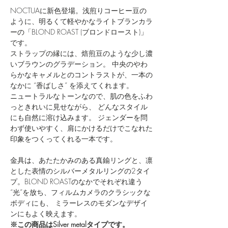
NOCTUAに新色登場。浅煎りコーヒー豆の
ように、明るくて軽やかなライトブランカラ
ーの「BLOND ROAST (ブロンドロースト)」
です。
ストラップの縁には、焙煎豆のような少し濃
いブラウンのグラデーション。 中央のやわ
らかなキャメルとのコントラストが、一本の
なかに “香ばしさ” を添えてくれます。
ニュートラルなトーンなので、肌の色をふわ
っときれいに見せながら、 どんなスタイル
にも自然に溶け込みます。 ジェンダーを問
わず使いやすく、肩にかけるだけでこなれた
印象をつくってくれる一本です。
金具は、あたたかみのある真鍮リングと、凛
とした表情のシルバーメタルリングの2タイ
プ。BLOND ROASTのなかでそれぞれ違う
“光”を放ち、フィルムカメラのクラシックな
ボディにも、 ミラーレスのモダンなデザイ
ンにもよく映えます。
※この商品はSilver metalタイプです。