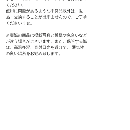
ください。
使用に問題があるような不良品以外は、返
品・交換することが出来ませんので、ご了承
くださいませ。
※実際の商品は掲載写真と模様や色合いなど
が違う場合がございます。また、保管する際
は、高温多湿、直射日光を避けて、 通気性
の良い場所をお勧め致します。
※ストラップの取り付けについて 狭いスト
ラップ穴や金具に、無理に通したり強く折り
曲げたりすると、表面の塗装が割れたり、剥
がれ・色落ちの原因となります。ご使用前
に、お手持ちのカメラや金具側のストラップ
穴の幅・厚みを必ずご確認のうえ、無理のな
い範囲でお取り付けください。
※天然素材のために水に弱く、水に濡れた場
合、色落ちする可能性がございます。また、
摩擦等により、色移り・色落ちする場合があ