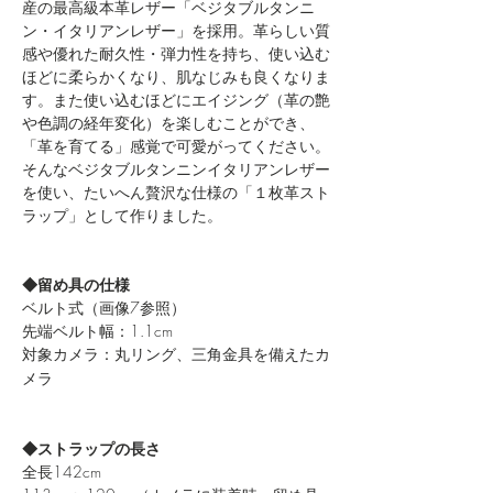
産の最高級本革レザー「ベジタブルタンニ
ン・イタリアンレザー」を採用。革らしい質
感や優れた耐久性・弾力性を持ち、使い込む
ほどに柔らかくなり、肌なじみも良くなりま
す。また使い込むほどにエイジング（革の艶
や色調の経年変化）を楽しむことができ、
「革を育てる」感覚で可愛がってください。
そんなベジタブルタンニンイタリアンレザー
を使い、たいへん贅沢な仕様の「１枚革スト
ラップ」として作りました。
◆留め具の仕様
ベルト式（画像7参照）
先端ベルト幅：1.1cm
対象カメラ：丸リング、三角金具を備えたカ
メラ
◆ストラップの長さ
全長142cm