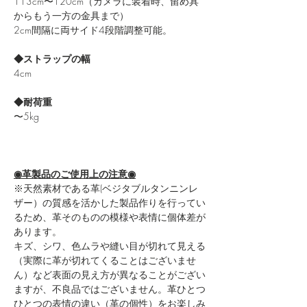
113cm〜120cm（カメラに装着時、留め具
からもう一方の金具まで）
2cm間隔に両サイド4段階調整可能。
◆ストラップの幅
4cm
◆耐荷重
〜5kg
◉革製品のご使用上の注意◉
※天然素材である革(ベジタブルタンニンレ
ザー）の質感を活かした製品作りを行ってい
るため、革そのものの模様や表情に個体差が
あります。
キズ、シワ、色ムラや縫い目が切れて見える
（実際に革が切れてくることはございませ
ん）など表面の見え方が異なることがござい
ますが、不良品ではございません。革ひとつ
ひとつの表情の違い（革の個性）をお楽しみ