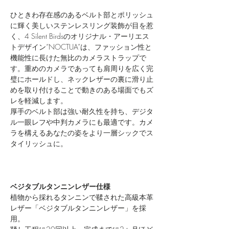
ひときわ存在感のあるベルト部とポリッシュ
に輝く美しいステンレスリング装飾が目を惹
く、4 Silent Birdsのオリジナル・アーリエス
トデザイン“NOCTUA”は、ファッション性と
機能性に長けた無比のカメラストラップで
す。重めのカメラであっても肩周りを広く完
璧にホールドし、ネックレザーの裏に滑り止
めを取り付けることで動きのある場面でもズ
レを軽減します。
厚手のベルト部は強い耐久性を持ち、デジタ
ル一眼レフや中判カメラにも最適です。カメ
ラを構えるあなたの姿をより一層シックでス
タイリッシュに。
ベジタブルタンニンレザー仕様
植物から採れるタンニンで鞣された高級本革
レザー「ベジタブルタンニンレザー」を採
用。