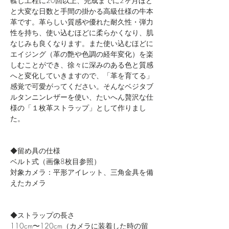
鞣し工程に20回以上、完成までに2ヶ月ほど
と大変な日数と手間の掛かる高級仕様の牛本
革です。革らしい質感や優れた耐久性・弾力
性を持ち、使い込むほどに柔らかくなり、肌
なじみも良くなります。また使い込むほどに
エイジング（革の艶や色調の経年変化）を楽
しむことができ、徐々に深みのある色と質感
へと変化していきますので、「革を育てる」
感覚で可愛がってください。そんなベジタブ
ルタンニンレザーを使い、たいへん贅沢な仕
様の「１枚革ストラップ」として作りまし
た。
◆留め具の仕様
ベルト式（画像8枚目参照）
対象カメラ：平形アイレット、三角金具を備
えたカメラ
◆ストラップの長さ
110cm〜120cm（カメラに装着した時の留