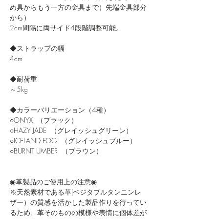
め具からもう一方の金具まで）先端金具部分
から）
2cm間隔に両サイド4段階調整可能。
◆ストラップの幅
4cm
◆耐荷重
～5kg
◆カラーバリエーション（4種）
○ONYX （ブラック）
○HAZY JADE （グレイッシュグリーン）
○ICELAND FOG （グレイッシュブルー）
○BURNT UMBER （ブラウン）
◉革製品のご使用上の注意◉
※天然素材である革(ベジタブルタンニンレ
ザー）の質感を活かした製品作りを行ってい
るため、革そのものの模様や表情に個体差が