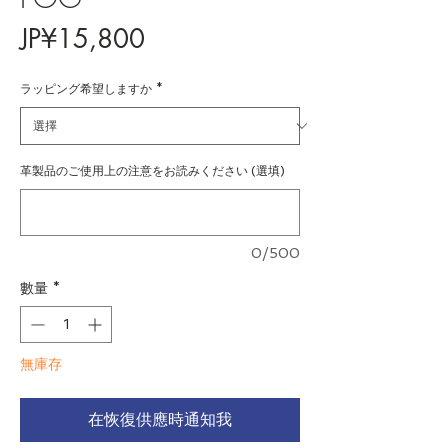
價
JP¥15,800
格
ラッピング希望しますか
*
革製品のご使用上の注意をお読みください (選填)
0/500
數量
*
無庫存
在恢復供應時通知我