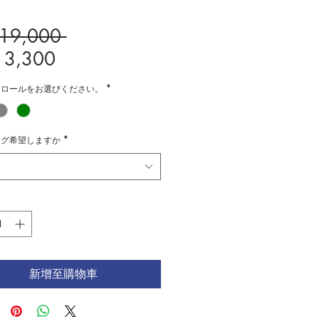
一
¥19,000 
促
般
13,300
銷
價
チロールをお選びください。
*
價
格
格
ング希望しますか
*
新增至購物車