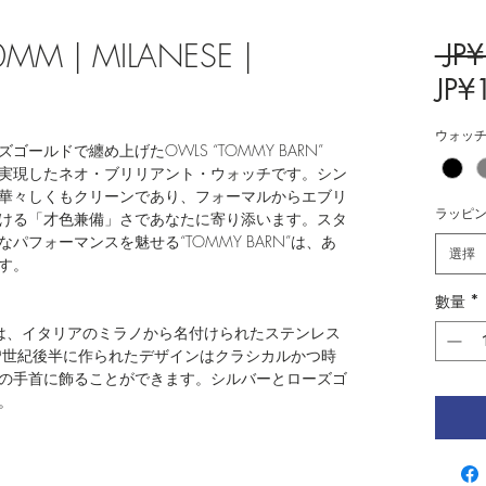
MM | MILANESE |
 JP
JP¥
ウォッ
ールドで纏め上げたOWLS “TOMMY BARN”
実現したネオ・ブリリアント・ウォッチです。シン
華々しくもクリーンであり、フォーマルからエブリ
ラッピ
ける「才色兼備」さであなたに寄り添います。スタ
フォーマンスを魅せる“TOMMY BARN”は、あ
選擇
ます。
數量
*
ESHは、イタリアのミラノから名付けられたステンレス
9世紀後半に作られたデザインはクラシカルかつ時
の手首に飾ることができます。シルバーとローズゴ
。