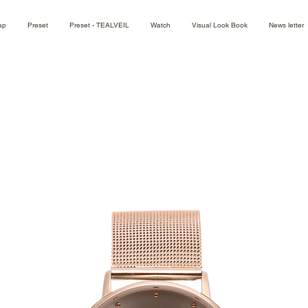
ap
Preset
Preset - TEALVEIL
Watch
Visual Look Book
News letter