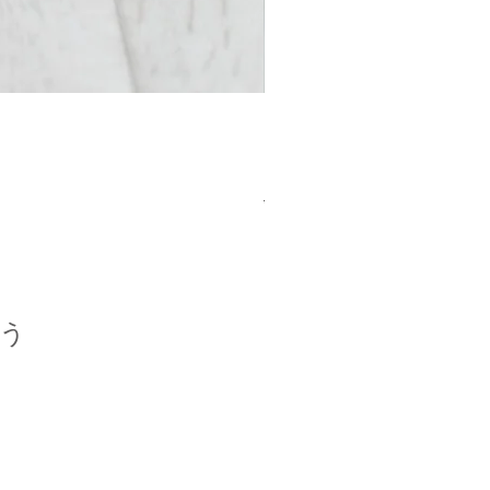
MANUS | CAMERA STRA
一般價格
促銷價格
JP¥18,000
JP¥16,200
う