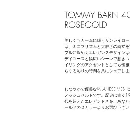
TOMMY BARN 40
ROSEGOLD
美しくもカームに輝くサンレイローズゴ
は、ミニマリズムと大胆さの両立を
プルに煌めくエレガンスデザインは
デイユースと幅広いシーンで惹きつ
イリングのアクセントとしても優雅なパ
らゆる彩りの時間を共にシェアし
しなやかで優美なMILANESE M
メッシュベルトです。歴史は古く1
代を超えたエレガントさを、あなた
ールドの２カラーよりお選び下さい