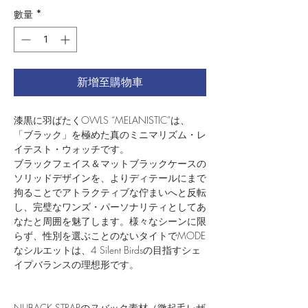
數量
*
新增至購物車
漆黒に羽ばたくOWLS “MELANISTIC”は、
「ブラック」を極めた真のミニマリズム・レ
イテスト・ウォッチです。
ブラックフェイス＆マットブラックケースの
ソリッドデザインを、よりディテールにまで
拘ることでアトラクティブな佇まいへと反転
し、完璧なワンズ・パーソナリティとしてあ
なたと周囲を魅了します。様々なシーンに限
らず、性別を選ぶことのないタイトでMODE
なシルエットは、4 Silent Birdsの目指すシェ
イプバランスの理想形です。
NUBACK STRAPのヌバック素材（微起毛レザ