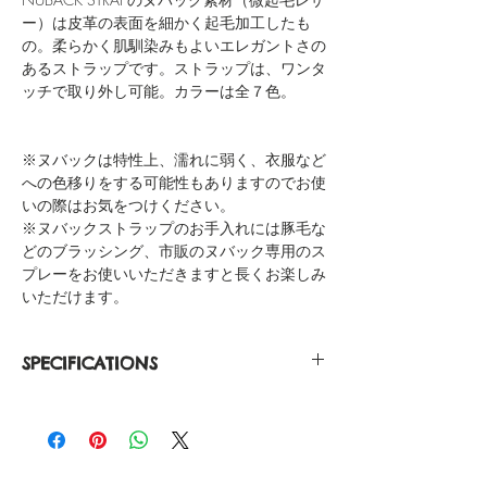
ー）は皮革の表面を細かく起毛加工したも
の。柔らかく肌馴染みもよいエレガントさの
あるストラップです。ストラップは、ワンタ
ッチで取り外し可能。カラーは全７色。
※ヌバックは特性上、濡れに弱く、衣服など
への色移りをする可能性もありますのでお使
いの際はお気をつけください。
※ヌバックストラップのお手入れには豚毛な
どのブラッシング、市販のヌバック専用のス
プレーをお使いいただきますと長くお楽しみ
いただけます。
SPECIFICATIONS
Black Casing 316L Stainless Steel
Japanese Quartz
Water Resistant 3ATM
Face Diameter 40.0mm